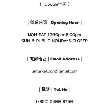
[ Google地圖 ]
｜營業時間｜Opening Hour｜
MON-SAT 12:30pm-8:00pm
SUN & PUBLIC HOLIDAYS CLOSED
｜電郵地址｜Email Address｜
umarketcon@gmail.com
｜電話｜Tel. No｜
(+852) 5400 8750