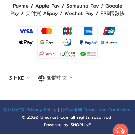
Payme / Apple Pay / Samsung Pay / Google
Pay / 支付寶 Alipay / Wechat Pay / FPS轉數快
$
HKD
繁體中文
隱私權政策 Privacy Policy
｜
條款與細則 Terms and Conditions
© 2020 Umarket Con all rights reserved
Powered by SHOPLINE