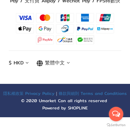
Pay / 支付寶 Alipay / Wechat Pay / FPS轉數快
$
HKD
繁體中文
隱私權政策 Privacy Policy
｜
條款與細則 Terms and Conditions
© 2020 Umarket Con all rights reserved
Powered by SHOPLINE
立即購買