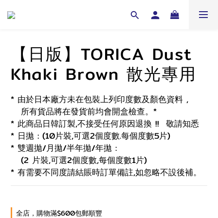
【日版】TORICA Dust
Khaki Brown 散光專用
* 由於日本廠方未在包裝上列印度數及顏色資料 , 
   所有貨品將在發貨前均會開盒檢查。*
* 此商品日韓訂製,不接受任何原因退換 !!  敬請知悉 
* 日拋 : (10片裝,可選2個度數.每個度數5片)
* 雙週拋/月拋/半年拋/年拋 :
   (2 片裝,可選2個度數,每個度數1片)
* 有需要不同度請結賬時訂單備註,如忽略不設後補。
全店，購物滿$600包郵順豐