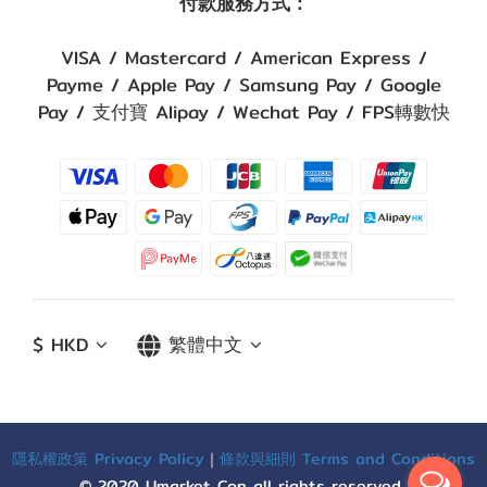
付款服務方式：
VISA / Mastercard / American Express /
Payme / Apple Pay / Samsung Pay / Google
Pay / 支付寶 Alipay / Wechat Pay / FPS轉數快
$
HKD
繁體中文
隱私權政策 Privacy Policy
｜
條款與細則 Terms and Conditions
© 2020 Umarket Con all rights reserved