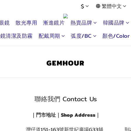
$
繁體中文
眼鏡
散光專用
漸進鏡片
熱賣品牌
韓國品牌
眼鏡清潔及防霧
配戴周期
弧度/BC
顏色/Color
GEMHOUR
聯絡我們 Contact Us
｜門市地址｜Shop Address｜
灣仔道151-163號新世紀廣場G33舖
到