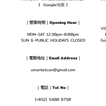
[ Google地圖 ]
｜營業時間｜Opening Hour｜
VI
MON-SAT 12:30pm-8:00pm
SUN & PUBLIC HOLIDAYS CLOSED
Go
｜電郵地址｜Email Address｜
umarketcon@gmail.com
｜電話｜Tel. No｜
(+852) 5400 8750