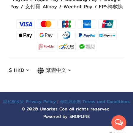
Pay / 支付寶 Alipay / Wechat Pay / FPS轉數快
$
HKD
繁體中文
隱私權政策 Privacy Policy
｜
條款與細則 Terms and Conditions
© 2020 Umarket Con all rights reserved
Powered by SHOPLINE