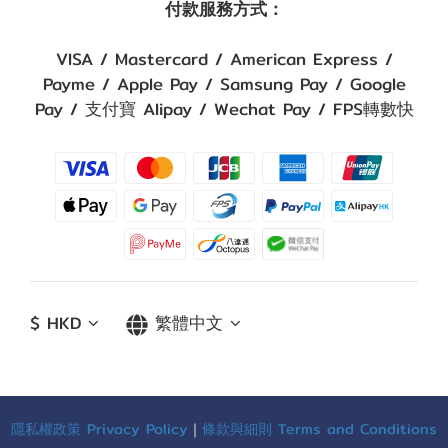
付款服務方式：
VISA / Mastercard / American Express /
Payme / Apple Pay / Samsung Pay / Google
Pay / 支付寶 Alipay / Wechat Pay / FPS轉數快
$
HKD
繁體中文
隱私權政策 Privacy Policy
｜
條款與細則 Terms and Conditions