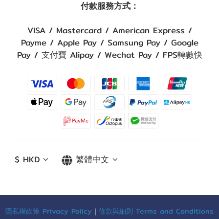
付款服務方式：
VISA / Mastercard / American Express /
Payme / Apple Pay / Samsung Pay / Google
Pay / 支付寶 Alipay / Wechat Pay / FPS轉數快
$
HKD
繁體中文
隱私權政策 Privacy Policy
｜
條款與細則 Terms and Conditions