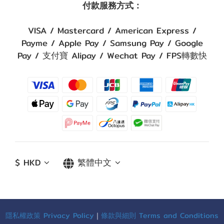
付款服務方式：
VISA / Mastercard / American Express /
Payme / Apple Pay / Samsung Pay / Google
Pay / 支付寶 Alipay / Wechat Pay / FPS轉數快
$
HKD
繁體中文
隱私權政策 Privacy Policy
｜
條款與細則 Terms and Conditions