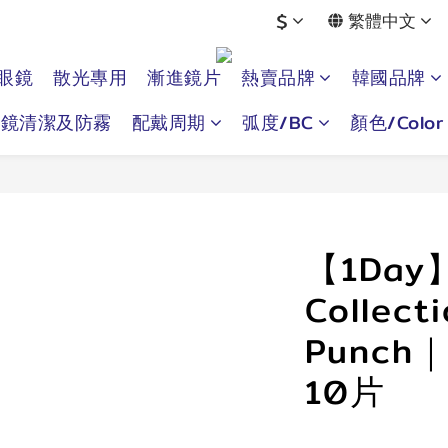
$
繁體中文
眼鏡
散光專用
漸進鏡片
熱賣品牌
韓國品牌
眼鏡清潔及防霧
配戴周期
弧度/BC
顏色/Color
【1Day】
Collecti
Punc
10片