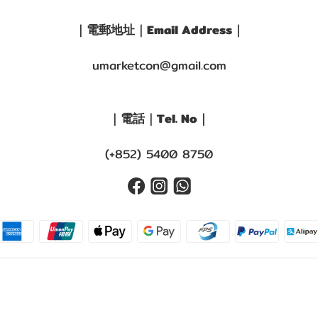
｜電郵地址｜Email Address｜
umarketcon@gmail.com
｜電話｜Tel. No｜
(+852) 5400 8750