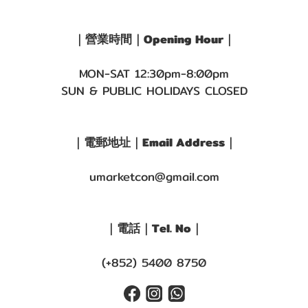
｜營業時間｜Opening Hour｜
MON-SAT 12:30pm-8:00pm
SUN & PUBLIC HOLIDAYS CLOSED
｜電郵地址｜Email Address｜
umarketcon@gmail.com
｜電話｜Tel. No｜
(+852) 5400 8750