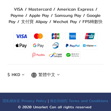
VISA / Mastercard / American Express /
Payme / Apple Pay / Samsung Pay / Google
Pay / 支付寶 Alipay / Wechat Pay / FPS轉數快
$
HKD
繁體中文
隱私權政策 Privacy Policy
｜
條款與細則 Terms and Conditions
© 2020 Umarket Con all rights reserved