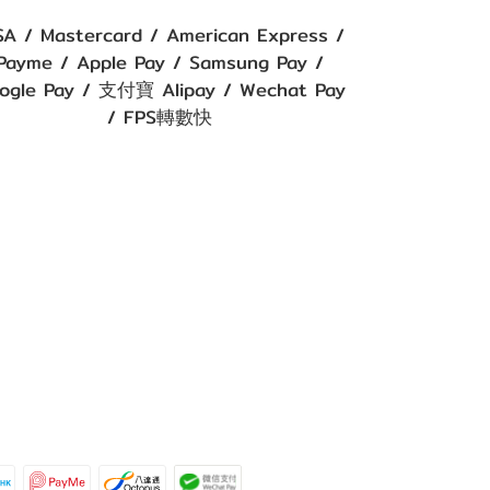
SA / Mastercard / American Express /
Payme / Apple Pay / Samsung Pay /
ogle Pay / 支付寶 Alipay / Wechat Pay
/ FPS轉數快