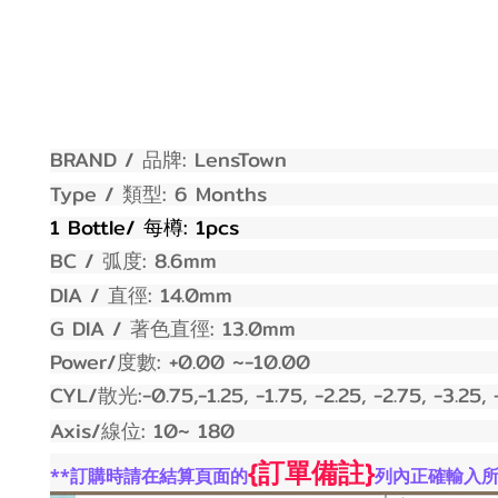
BRAND /
:
LensTown
品牌
Type /
:
6 Months
類型
1 Bottle/
: 1pcs
每樽
BC /
: 8.
6
mm
弧度
DIA /
: 1
4.0
mm
直徑
G DIA /
:
13.0mm
著色直徑
Power/
:
+0.00
~-
10
.00
度數
CYL/
:
-0.75,-1.25, -1.75, -2.25, -2.75, -3.25,
散光
Axis/
: 10~ 180
線位
{訂單備註}
列內正確輸入所
**訂購時請在結算頁面的