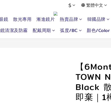
$
繁體中文
眼鏡
散光專用
漸進鏡片
熱賣品牌
韓國品牌
眼鏡清潔及防霧
配戴周期
弧度/BC
顏色/Color
【6Mon
TOWN 
Black
即棄｜1