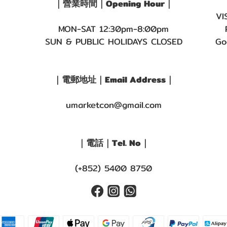
｜營業時間｜Opening Hour｜
VI
MON-SAT 12:30pm-8:00pm
SUN & PUBLIC HOLIDAYS CLOSED
Go
｜電郵地址｜Email Address｜
umarketcon@gmail.com
｜電話｜Tel. No｜
(+852) 5400 8750