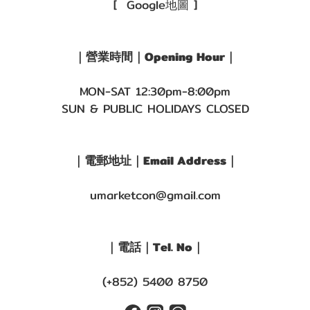
[ Google地圖 ]
｜營業時間｜Opening Hour｜
MON-SAT 12:30pm-8:00pm
SUN & PUBLIC HOLIDAYS CLOSED
｜電郵地址｜Email Address｜
umarketcon@gmail.com
｜電話｜Tel. No｜
(+852) 5400 8750