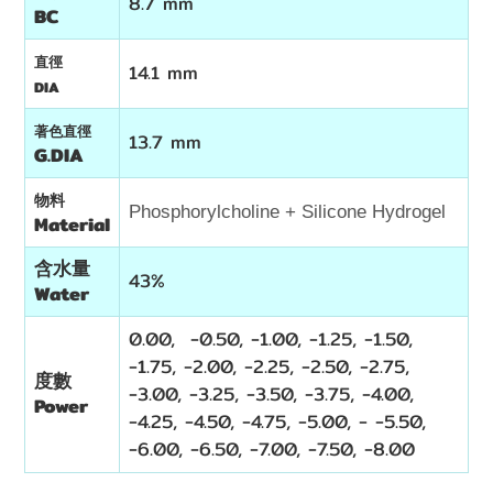
8.7 mm
BC
直徑
14.1 mm
DIA
著色直徑
13.7 mm
G.DIA
物料
Phosphorylcholine + Silicone Hydrogel
Material
含水量
43%
Water
0.00, -0.50, -1.00, -1.25, -1.50,
-1.75, -2.00, -2.25, -2.50, -2.75,
度數
-3.00, -3.25, -3.50, -3.75, -4.00,
Power
-4.25, -4.50, -4.75, -5.00, - -5.50,
-6.00, -6.50, -7.00, -7.50, -8.00