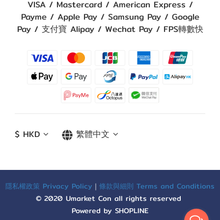
VISA / Mastercard / American Express /
Payme / Apple Pay / Samsung Pay / Google
Pay / 支付寶 Alipay / Wechat Pay / FPS轉數快
$
HKD
繁體中文
隱私權政策 Privacy Policy
｜
條款與細則 Terms and Conditions
© 2020 Umarket Con all rights reserved
Powered by SHOPLINE