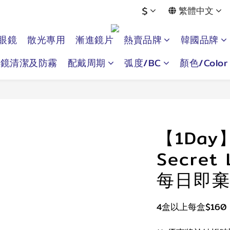
$
繁體中文
眼鏡
散光專用
漸進鏡片
熱賣品牌
韓國品牌
眼鏡清潔及防霧
配戴周期
弧度/BC
顏色/Color
【1Day】
Secret
每日即棄
4盒以上每盒$160