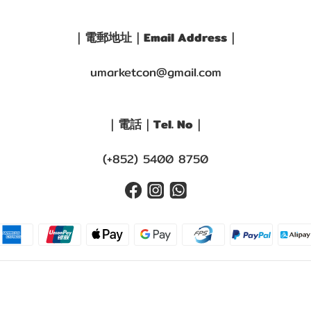
｜電郵地址｜Email Address｜
umarketcon@gmail.com
｜電話｜Tel. No｜
(+852) 5400 8750