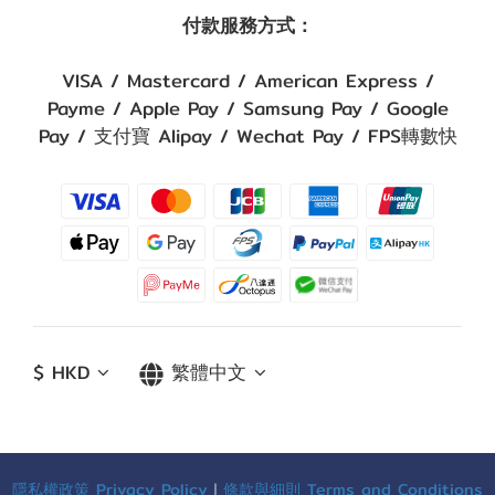
付款服務方式：
VISA / Mastercard / American Express /
Payme / Apple Pay / Samsung Pay / Google
Pay / 支付寶 Alipay / Wechat Pay / FPS轉數快
$
HKD
繁體中文
隱私權政策 Privacy Policy
｜
條款與細則 Terms and Conditions