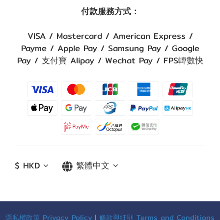
付款服務方式：
VISA / Mastercard / American Express /
Payme / Apple Pay / Samsung Pay / Google
Pay / 支付寶 Alipay / Wechat Pay / FPS轉數快
$
HKD
繁體中文
隱私權政策 Privacy Policy
｜
條款與細則 Terms and Conditions