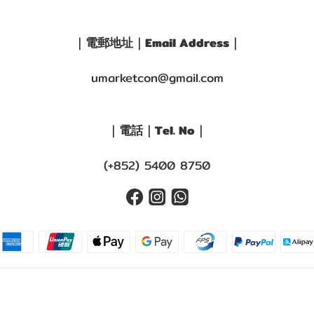
｜電郵地址｜Email Address｜
umarketcon@gmail.com
｜電話｜Tel. No｜
(+852) 5400 8750