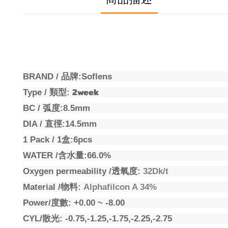
BRAND /
品牌
:Soflens
2week
Type /
類型
:
BC /
弧度
:8.5mm
DIA /
直徑
:14.5mm
1 Pack / 1
盒
:6pcs
WATER /
含水量
:66.0%
Oxygen permeability /
透氧度
:
32Dk/t
Material /
物料
:
Alphafilcon A 34%
Power/
度數
: +0.00 ~ -8.00
CYL/
散光
: -0.75,-1.25,-1.75,-2.25,-2.75