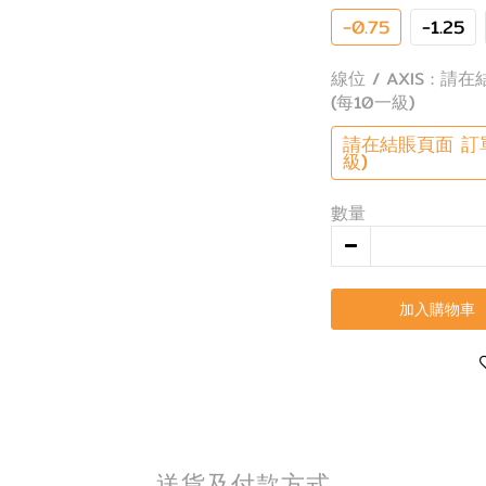
-0.75
-1.25
線位 / AXIS
: 請在
(每10一級)
請在結賬頁面 訂單
級)
數量
加入購物車
送貨及付款方式