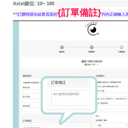
Axis/
線位
: 10~ 180
{
}
訂單備註
**
訂購時請在結算頁面的
列內正確輸入