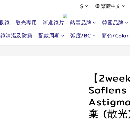
$
繁體中文
眼鏡
散光專用
漸進鏡片
熱賣品牌
韓國品牌
眼鏡清潔及防霧
配戴周期
弧度/BC
顏色/Color
【2wee
Soflens
Astigm
棄 (散光