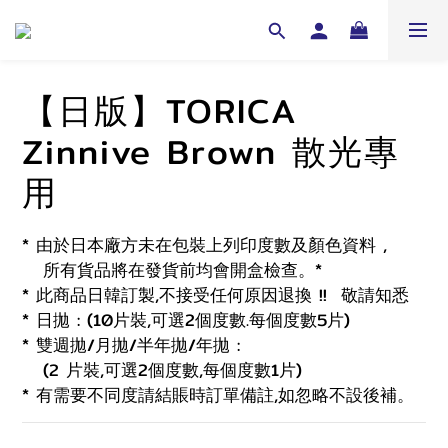
【日版】TORICA
Zinnive Brown 散光專
用
* 由於日本廠方未在包裝上列印度數及顏色資料 , 
   所有貨品將在發貨前均會開盒檢查。*
* 此商品日韓訂製,不接受任何原因退換 !!  敬請知悉 
* 日拋 : (10片裝,可選2個度數.每個度數5片)
* 雙週拋/月拋/半年拋/年拋 :
   (2 片裝,可選2個度數,每個度數1片)
* 有需要不同度請結賬時訂單備註,如忽略不設後補。